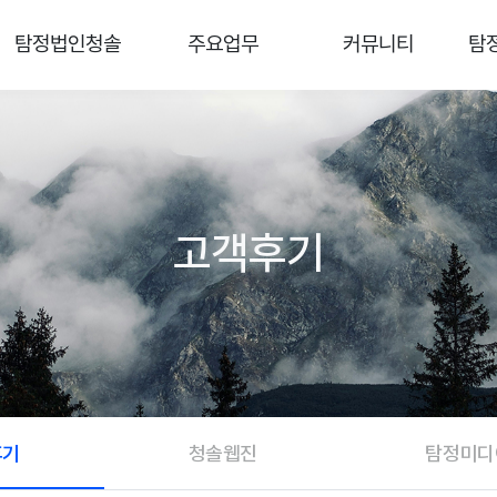
탐정법인청솔
주요업무
커뮤니티
탐
고객후기
후기
청솔웹진
탐정미디